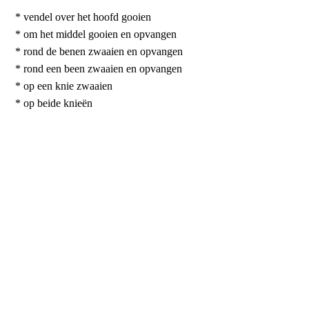
* vendel over het hoofd gooien
* om het middel gooien en opvangen
* rond de benen zwaaien en opvangen
* rond een been zwaaien en opvangen
* op een knie zwaaien
* op beide knieën
* staande, vendel op de vuist en opgooien
* vendel oprollen
Blijf sterk in de strijd
Vecht, al kost het je kop
Geef je leven als het moet
Blijf lening, datje kunt knielen
Draai, maar houdt de vlag schoon
Sint Jan ik zal doen wat ik kan
Ik zie naar U Heer, ik wil U eren