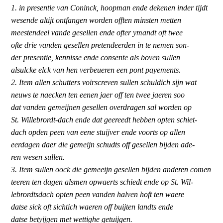
1. in presentie van Coninck, hoopman ende dekenen inder tijdt
wesende altijt ontfangen worden offten minsten metten
meestendeel vande gesellen ende ofter ymandt oft twee
ofte drie vanden gesellen pretendeerden in te nemen son-
der presentie, kennisse ende consente als boven sullen
alsulcke elck van hen verbeueren een pont payements.
2. Item allen schutters voirscreven sullen schuldich sijn wat
neuws te naecken ten eenen jaer off ten twee jaeren soo
dat vanden gemeijnen gesellen overdragen sal worden op
St. Willebrordt-dach ende dat geereedt hebben opten schiet-
dach opden peen van eene stuijver ende voorts op allen
eerdagen daer die gemeijn schudts off gesellen bijden ade-
ren wesen sullen.
3. Item sullen oock die gemeeijn gesellen bijden anderen comen
teeren ten dagen alsmen opwaerts schiedt ende op St. Wil-
lebrordtsdach opten peen vanden halven hoft ten waere
datse sick oft sichtich waeren off buijten landts ende
datse betyijgen met wettighe getuijgen.