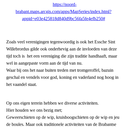
https://noord-
brabant.maps.arcgis.com/apps/MapSeries/index.html?
appid=e03e425818d840d9bc56fa5fe4efb250#
Zoals veel verenigingen tegenwoordig is ook het Essche Sint
Willebrordus gilde ook onderhevig aan de invloeden van deze
tijd toch is het een vereniging die zijn traditie handhaaft, maar
wel in aangepaste vorm aan de tijd van nu.
Waar bij ons het naar buiten treden met tromgeroffel, bazuin
geschal en vendels voor god, koning en vaderland nog hoog in
het vaandel staat.
Op ons eigen terrein hebben we diverse activiteiten.
Hier houden we ons bezig met;
Geweerschieten op de wip, kruisboogschieten op de wip en jeu
de boules. Maar ook traditionele activiteiten van de Brabantse