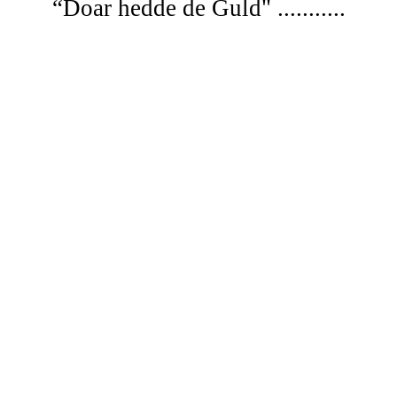
“Doar
hedde de Guld" ...........